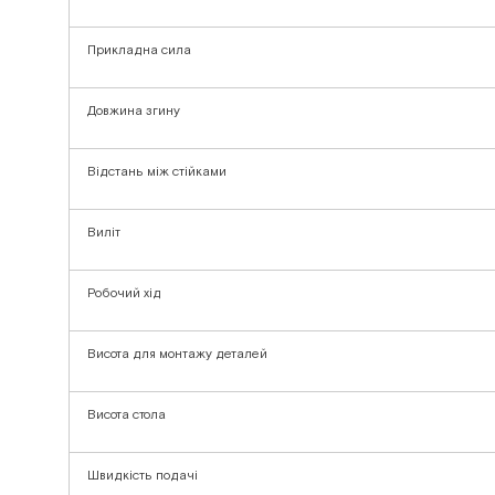
Прикладна сила
Довжина згину
Відстань між стійками
Виліт
Робочий хід
Висота для монтажу деталей
Висота стола
Швидкість подачі