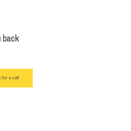
u back
 for a call