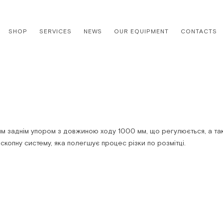
SHOP
SERVICES
NEWS
OUR EQUIPMENT
CONTACTS
им заднім упором з довжиною ходу 1000 мм, що регулюється, а та
копну систему, яка полегшує процес різки по розмітці.