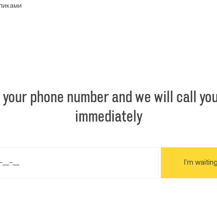
оликами
 your phone number and we will call yo
immediately
I'm waiting