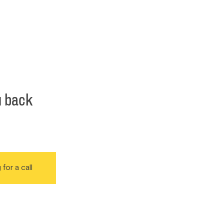
u back
 for a call