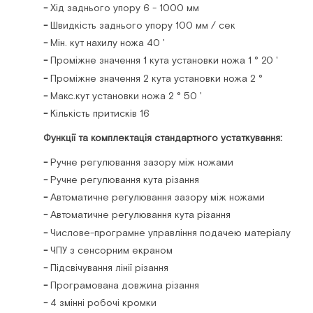
Хід заднього упору 6 - 1000 мм
Швидкість заднього упору 100 мм / сек
Mін. кут нахилу ножа 40 '
Проміжне значення 1 кута установки ножа 1 ° 20 '
Проміжне значення 2 кута установки ножа 2 °
Maкс.кут установки ножа 2 ° 50 '
Кількість притисків 16
Функції та комплектація стандартного устаткування:
Ручне регулювання зазору між ножами
Ручне регулювання кута різання
Автоматичне регулювання зазору між ножами
Автоматичне регулювання кута різання
Числове-програмне управління подачею матеріалу
ЧПУ з сенсорним екраном
Підсвічування лінії різання
Програмована довжина різання
4 змінні робочі кромки